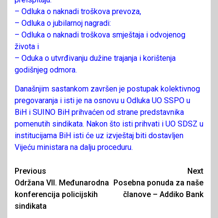
– Odluka o naknadi troškova prevoza,
– Odluka o jubilarnoj nagradi:
– Odluka o naknadi troškova smještaja i odvojenog
života i
– Oduka o utvrđivanju dužine trajanja i korištenja
godišnjeg odmora.
Današnjim sastankom završen je postupak kolektivnog
pregovaranja i isti je na osnovu u Odluka UO SSPO u
BiH i SUINO BiH prihvaćen od strane predstavnika
pomenutih sindikata. Nakon što isti prihvati i UO SDSZ u
institucijama BiH isti će uz izvještaj biti dostavljen
Vijeću ministara na dalju proceduru.
Continue
Previous
Next
Održana VII. Međunarodna
Posebna ponuda za naše
Reading
konferencija policijskih
članove – Addiko Bank
sindikata