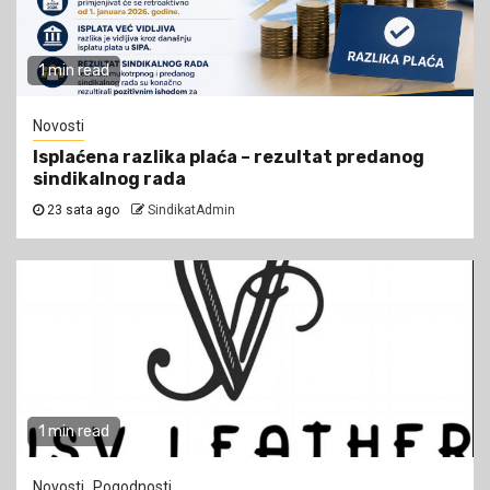
1 min read
Novosti
Isplaćena razlika plaća – rezultat predanog
sindikalnog rada
23 sata ago
SindikatAdmin
1 min read
Novosti
Pogodnosti