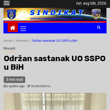
Skip
čet. avg 6th, 2026
to
content
Primary
Menu
Home
Novosti
Održan sastanak UO SSPO u BiH
Novosti
.
Održan sastanak UO SSPO
u BiH
3 min read
2 godine ago
SindikatAdmin