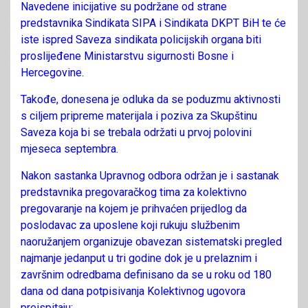
Navedene inicijative su podržane od strane
predstavnika Sindikata SIPA i Sindikata DKPT BiH te će
iste ispred Saveza sindikata policijskih organa biti
proslijeđene Ministarstvu sigurnosti Bosne i
Hercegovine.
Takođe, donesena je odluka da se poduzmu aktivnosti
s ciljem pripreme materijala i poziva za Skupštinu
Saveza koja bi se trebala održati u prvoj polovini
mjeseca septembra.
Nakon sastanka Upravnog odbora održan je i sastanak
predstavnika pregovaračkog tima za kolektivno
pregovaranje na kojem je prihvaćen prijedlog da
poslodavac za uposlene koji rukuju službenim
naoružanjem organizuje obavezan sistematski pregled
najmanje jedanput u tri godine dok je u prelaznim i
završnim odredbama definisano da se u roku od 180
dana od dana potpisivanja Kolektivnog ugovora
preispitaju: