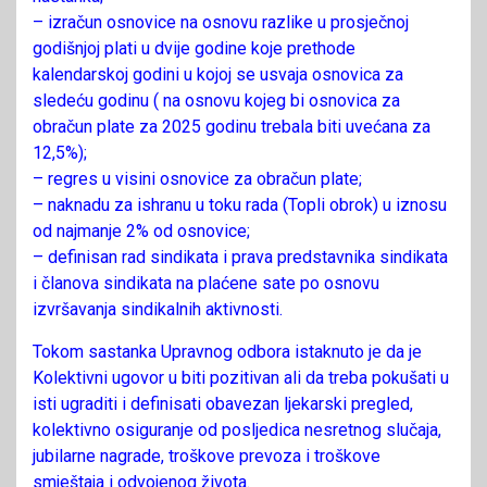
– izračun osnovice na osnovu razlike u prosječnoj
godišnjoj plati u dvije godine koje prethode
kalendarskoj godini u kojoj se usvaja osnovica za
sledeću godinu ( na osnovu kojeg bi osnovica za
obračun plate za 2025 godinu trebala biti uvećana za
12,5%);
– regres u visini osnovice za obračun plate;
– naknadu za ishranu u toku rada (Topli obrok) u iznosu
od najmanje 2% od osnovice;
– definisan rad sindikata i prava predstavnika sindikata
i članova sindikata na plaćene sate po osnovu
izvršavanja sindikalnih aktivnosti.
Tokom sastanka Upravnog odbora istaknuto je da je
Kolektivni ugovor u biti pozitivan ali da treba pokušati u
isti ugraditi i definisati obavezan ljekarski pregled,
kolektivno osiguranje od posljedica nesretnog slučaja,
jubilarne nagrade, troškove prevoza i troškove
smještaja i odvojenog života.