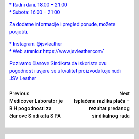
* Radni dani: 18:00 – 21:00
* Subota: 16:00 – 21:00
Za dodatne informacije i pregled ponude, možete
posjetiti:
* Instagram: @jsvleather
* Web stranicu: https://www.jsvleather.com/
Pozivamo članove Sindikata da iskoriste ovu
pogodnost i uvjere se u kvalitet proizvoda koje nudi
JSV Leather.
Continue
Previous
Next
Medicover Laboratorije
Isplaćena razlika plaća –
Reading
BiH pogodnosti za
rezultat predanog
članove Sindikata SIPA
sindikalnog rada