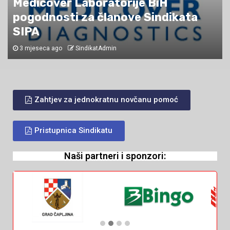
Medicover Laboratorije BiH
prvoaprilska šala??
pogodnosti za članove Sindikata
SIPA
3 mjeseca ago
SindikatAdmin
Zahtjev za jednokratnu novčanu pomoć
Pristupnica Sindikatu
Naši partneri i sponzori: