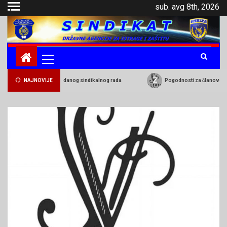
sub. avg 8th, 2026
2
ka plaća – rezultat predanog sindikalnog rada
NAJNOVIJE
Pogodnosti za članove Sindik
.
Novosti
1
Isplaćena razlika plaća – rezultat
predanog sindikalnog rada
Novosti
Pogodnosti
Pogodnosti za članove Sindikata u
2
prodajnom objektu JSV Leather u
Istočnom Sarajevu
Novosti
Pogodnosti
Medicover Laboratorije BiH
3