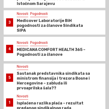
Istočnom Sarajevu
Novosti
Pogodnosti
Medicover Laboratorije BiH
3
pogodnosti za članove Sindikata
SIPA
Novosti
Pogodnosti
4
MEDICANA COMFORT HEALTH 365 –
Pogodnosti za članove
Novosti
Sastanak predstavnika sindikata sa
5
ministrom finansija i trezora Bosne i
Hercegovine – zabluda ili
prvoaprilska šala??
Novosti
1
Isplaćena razlika plaća – rezultat
predanog sindikalnog rada