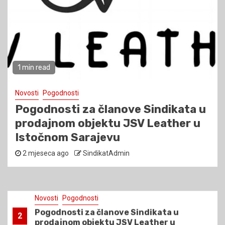
pogodnosti za članove Sindikata
SIPA
Novosti
Pogodnosti
4
MEDICANA COMFORT HEALTH 365 –
Pogodnosti za članove
1 min read
Novosti
Novosti
Pogodnosti
Sastanak predstavnika sindikata sa
Pogodnosti za članove Sindikata u
5
ministrom finansija i trezora Bosne i
Hercegovine – zabluda ili
prodajnom objektu JSV Leather u
prvoaprilska šala??
Istočnom Sarajevu
Novosti
2 mjeseca ago
SindikatAdmin
1
Isplaćena razlika plaća – rezultat
predanog sindikalnog rada
Novosti
Pogodnosti
Pogodnosti za članove Sindikata u
2
prodajnom objektu JSV Leather u