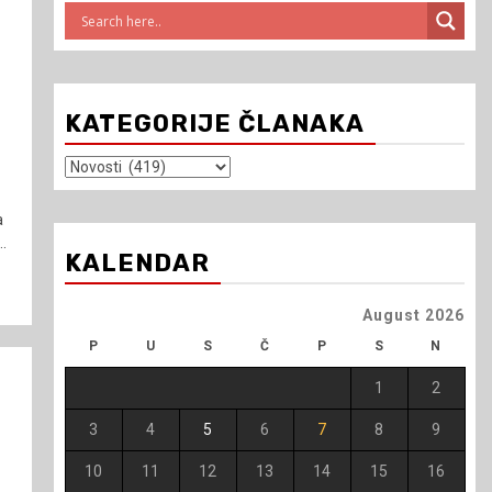
KATEGORIJE ČLANAKA
Kategorije
članaka
a
..
KALENDAR
August 2026
P
U
S
Č
P
S
N
1
2
3
4
5
6
7
8
9
10
11
12
13
14
15
16