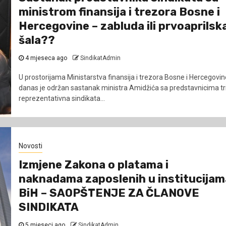
ministrom finansija i trezora Bosne i
Hercegovine – zabluda ili prvoaprilsk
šala??
4 mjeseca ago
SindikatAdmin
U prostorijama Ministarstva finansija i trezora Bosne i Hercegovin
danas je održan sastanak ministra Amidžića sa predstavnicima tr
reprezentativna sindikata...
Novosti
Izmjene Zakona o platama i
naknadama zaposlenih u institucijam
BiH – SAOPŠTENJE ZA ČLANOVE
SINDIKATA
5 mjeseci ago
SindikatAdmin