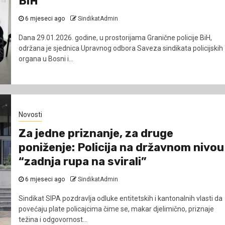
BiH
6 mjeseci ago
SindikatAdmin
Dana 29.01.2026. godine, u prostorijama Granične policije BiH,
održana je sjednica Upravnog odbora Saveza sindikata policijskih
organa u Bosni i...
Novosti
Za jedne priznanje, za druge
poniženje: Policija na državnom nivou
“zadnja rupa na svirali”
6 mjeseci ago
SindikatAdmin
Sindikat SIPA pozdravlja odluke entitetskih i kantonalnih vlasti da
povećaju plate policajcima čime se, makar djelimično, priznaje
težina i odgovornost...