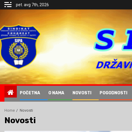
Skip
pet. avg 7th, 2026
to
content
.
POČETNA
O NAMA
NOVOSTI
POGODNOSTI
Home
Novosti
Novosti