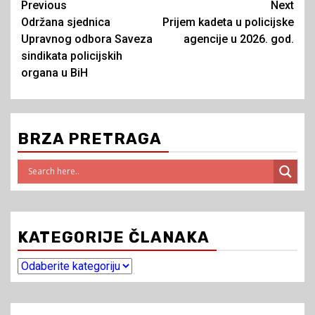
Continue
Previous
Next
Održana sjednica
Prijem kadeta u policijske
Reading
Upravnog odbora Saveza
agencije u 2026. god.
sindikata policijskih
organa u BiH
BRZA PRETRAGA
KATEGORIJE ČLANAKA
Kategorije
članaka