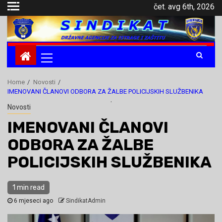
Skip
čet. avg 6th, 2026
to
content
Primary
Menu
Home
Novosti
IMENOVANI ČLANOVI ODBORA ZA ŽALBE POLICIJSKIH SLUŽBENIKA
.
Novosti
IMENOVANI ČLANOVI
ODBORA ZA ŽALBE
POLICIJSKIH SLUŽBENIKA
1 min read
6 mjeseci ago
SindikatAdmin