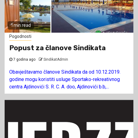
1 min read
Pogodnosti
Popust za članove Sindikata
7 godina ago
SindikatAdmin
Obavještavamo članove Sindikata da od 10.12.2019.
godine mogu koristiti usluge Sportako-rekreativnog
centra Ajdinovići S. R. C. A. doo, Ajdinovići b.b,...