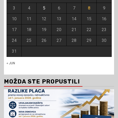
3
4
5
6
7
8
9
10
11
12
13
14
15
16
17
18
19
20
21
22
23
24
25
26
27
28
29
30
31
« JUN
MOŽDA STE PROPUSTILI