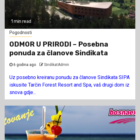
1 min read
Pogodnosti
ODMOR U PRIRODI – Posebna
ponuda za članove Sindikata
6 godina ago
SindikatAdmin
Uz posebno kreiranu ponudu za članove Sindikata SIPA
iskusite Tarčin Forest Resort and Spa, vaš drugi dom iz
snova gdje...