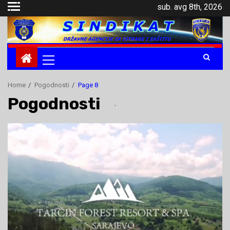
Skip
sub. avg 8th, 2026
to
content
Primary
Menu
Home
Pogodnosti
Page 8
Pogodnosti
.