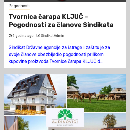
Pogodnosti
Tvornica čarapa KLJUČ –
Pogodnosti za članove Sindikata
6 godina ago
SindikatAdmin
Sindikat Državne agencije za istrage i zaštitu je za
svoje članove obezbijedio pogodnosti prilikom
kupovine proizvoda Tvornice čarapa KLJUČ d....