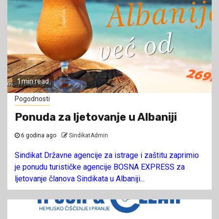
1 min read
Pogodnosti
Ponuda za ljetovanje u Albaniji
6 godina ago
SindikatAdmin
Sindikat Državne agencije za istrage i zaštitu zaprimio
je ponudu turističke agencije BOSNA EXPRESS za
ljetovanje članova Sindikata u Albaniji...