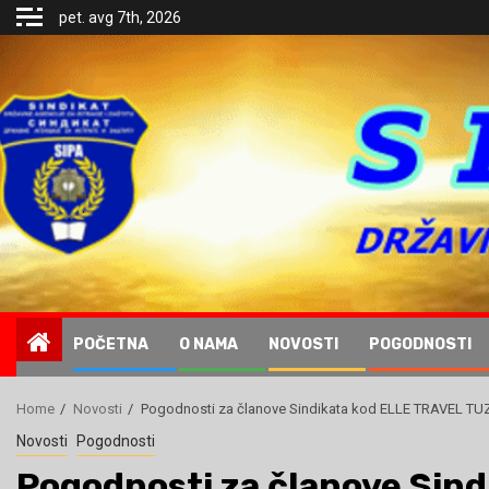
Skip
pet. avg 7th, 2026
to
content
.
POČETNA
O NAMA
NOVOSTI
POGODNOSTI
Home
Novosti
Pogodnosti za članove Sindikata kod ELLE TRAVEL TU
Novosti
Pogodnosti
Pogodnosti za članove Sin