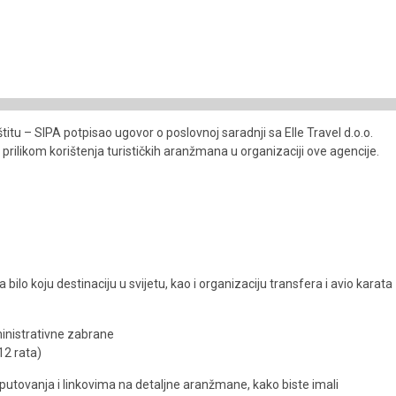
itu – SIPA potpisao ugovor o poslovnoj saradnji sa Elle Travel d.o.o.
ilikom korištenja turističkih aranžmana u organizaciji ove agencije.
bilo koju destinaciju u svijetu, kao i organizaciju transfera i avio karata
inistrativne zabrane
12 rata)
tovanja i linkovima na detaljne aranžmane, kako biste imali