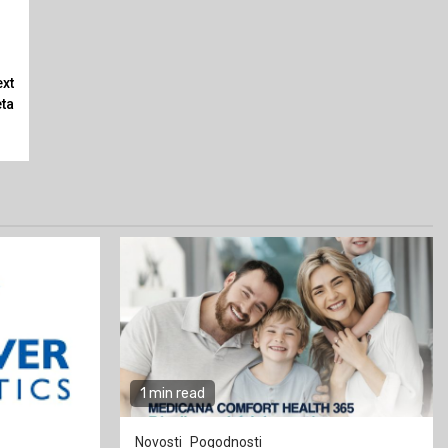
xt
ta
1 min read
Novosti
Pogodnosti