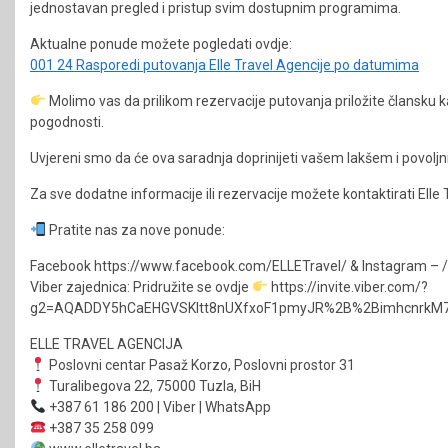
jednostavan pregled i pristup svim dostupnim programima.
Aktualne ponude možete pogledati ovdje:
001 24 Rasporedi putovanja Elle Travel Agencije po datumima
Molimo vas da prilikom rezervacije putovanja priložite člansku ka
pogodnosti.
Uvjereni smo da će ova saradnja doprinijeti vašem lakšem i povoljn
Za sve dodatne informacije ili rezervacije možete kontaktirati Elle 
Pratite nas za nove ponude:
Facebook https://www.facebook.com/ELLETravel/ & Instagram – /
Viber zajednica: Pridružite se ovdje
https://invite.viber.com/?
g2=AQADDY5hCaEHGVSKItt8nUXfxoF1pmyJR%2B%2BimhcnrkM7
ELLE TRAVEL AGENCIJA
Poslovni centar Pasaž Korzo, Poslovni prostor 31
Turalibegova 22, 75000 Tuzla, BiH
+387 61 186 200 | Viber | WhatsApp
+387 35 258 099