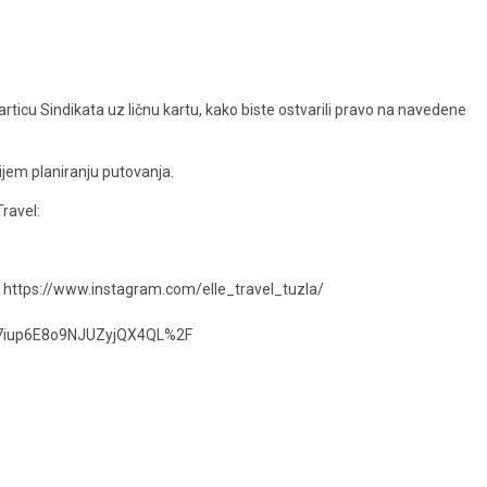
rticu Sindikata uz ličnu kartu, kako biste ostvarili pravo na navedene
ijem planiranju putovanja.
Travel:
 https://www.instagram.com/elle_travel_tuzla/
iup6E8o9NJUZyjQX4QL%2F