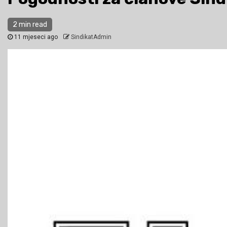
2 min read
11 mjeseci ago
SindikatAdmin