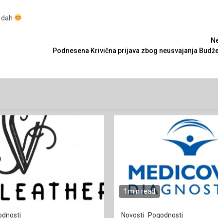
u dah
Ne
Podnesena Krivična prijava zbog neusvajanja Budže
1 min read
dnosti
Novosti
Pogodnosti