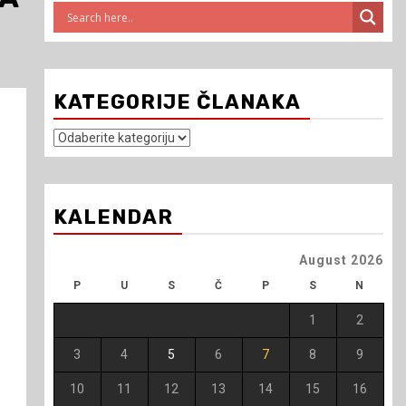
KATEGORIJE ČLANAKA
Kategorije
članaka
KALENDAR
August 2026
P
U
S
Č
P
S
N
1
2
3
4
5
6
7
8
9
10
11
12
13
14
15
16