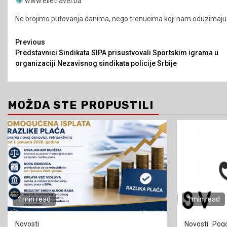
www.elletravel.ba
Ne brojimo putovanja danima, nego trenucima koji nam oduzimaj
Continue
Previous
Predstavnici Sindikata SIPA prisustvovali Sportskim igrama u
Reading
organizaciji Nezavisnog sindikata policije Srbije
MOŽDA STE PROPUSTILI
1 min read
1 min read
Novosti
Novosti
Pogo