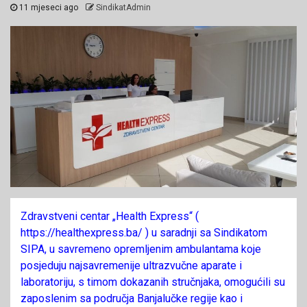
11 mjeseci ago
SindikatAdmin
Zdravstveni centar „Health Express“ (
https://healthexpress.ba/ ) u saradnji sa Sindikatom
SIPA, u savremeno opremljenim ambulantama koje
posjeduju najsavremenije ultrazvučne aparate i
laboratoriju, s timom dokazanih stručnjaka, omogućili su
zaposlenim sa područja Banjalučke regije kao i