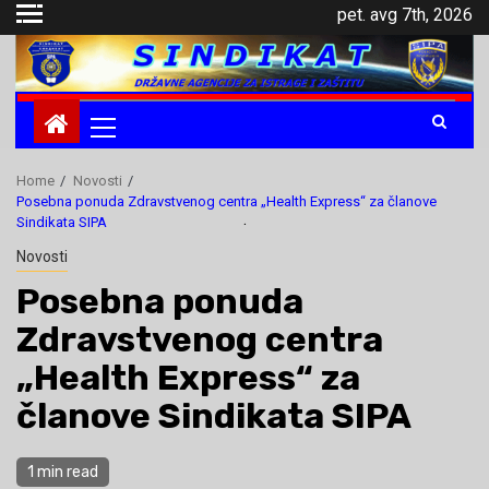
Skip
pet. avg 7th, 2026
to
content
Primary
Menu
Home
Novosti
Posebna ponuda Zdravstvenog centra „Health Express“ za članove
.
Sindikata SIPA
Novosti
Posebna ponuda
Zdravstvenog centra
„Health Express“ za
članove Sindikata SIPA
1 min read