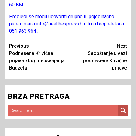
60 KM.
Pregledi se mogu ugovoriti grupno ili pojedinačno
putem maila info@healthexpress.ba ili na broj telefona
051 963 964 .
Continue
Previous
Next
Podnesena Krivična
Saopštenje u vezi
Reading
prijava zbog neusvajanja
podnesene Krivične
Budžeta
prijave
BRZA PRETRAGA