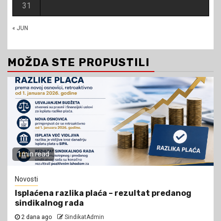
31
« JUN
MOŽDA STE PROPUSTILI
1 min read
Novosti
Isplaćena razlika plaća – rezultat predanog
sindikalnog rada
2 dana ago
SindikatAdmin