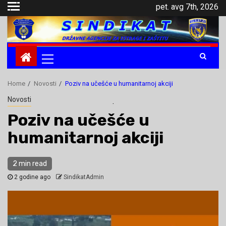
Skip
pet. avg 7th, 2026
to
content
Primary
Menu
Home
Novosti
Poziv na učešće u humanitarnoj akciji
Novosti
.
Poziv na učešće u
humanitarnoj akciji
2 min read
2 godine ago
SindikatAdmin