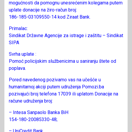
mogućnosti da pomognu unesrećenim kolegama putem
uplate donacije na žiro-račun broj:
186-185-03109550-14 kod Ziraat Bank.
Primalac:
Sindikat Državne Agencije za istrage i zaštitu – Sindikat
SIPA
Svrha uplate :
Pomoć policijskim službenicima u saniranju štete od
poplava.
Pored navedenog pozivamo vas na učešće u
humanitarnoj akciji putem udruženja Pomozi.ba
pozivajući broj telefona 17039 ili uplatom Donacije na
račune udruženja broj:
– Intesa Sanpaolo Banka BiH
154-180-20085330-48;
– UniCredit Bank