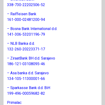
338-730-22202506-52
– Raiffeisen Bank
161-000-02481200-94
– Bosna Bank International d.d.
141-306-53201196-79
– NLB Banka d.d.
132-260-20223371-17
– ZiraatBank BH d.d. Sarajevo
186-121-03108095-46
– Asa banka d.d. Sarajevo
134-105-11300001-66
– Sparkasse Bank d.d. BiH
199-496-00059682-82
Primalac: