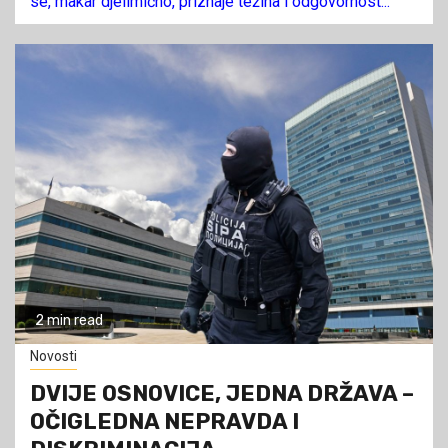
se, makar djelimično, priznaje težina i odgovornost...
2 min read
Novosti
DVIJE OSNOVICE, JEDNA DRŽAVA –
OČIGLEDNA NEPRAVDA I