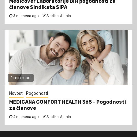
Medicover Laboratorije BiH pogodnosti za
članove Sindikata SIPA
3 mjeseca ago
SindikatAdmin
1 min read
Novosti
Pogodnosti
MEDICANA COMFORT HEALTH 365 – Pogodnosti
za članove
4 mjeseca ago
SindikatAdmin