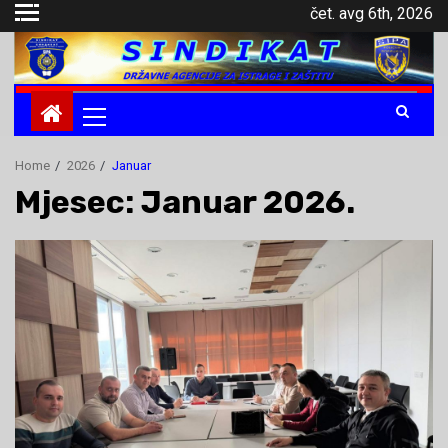
Skip
čet. avg 6th, 2026
to
content
Primary
Menu
Home
2026
Januar
Mjesec: Januar 2026.
.