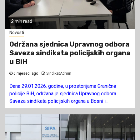
2 min read
Novosti
Održana sjednica Upravnog odbora
Saveza sindikata policijskih organa
u BiH
6 mjeseci ago
SindikatAdmin
Dana 29.01.2026. godine, u prostorijama Granične
policije BiH, održana je sjednica Upravnog odbora
Saveza sindikata policijskih organa u Bosni i...