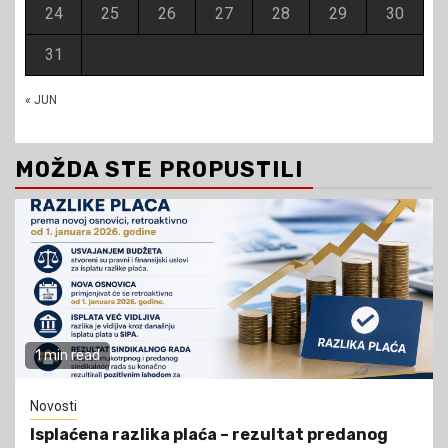
24
25
26
27
28
29
30
31
« JUN
MOŽDA STE PROPUSTILI
1 min read
Novosti
Isplaćena razlika plaća – rezultat predanog