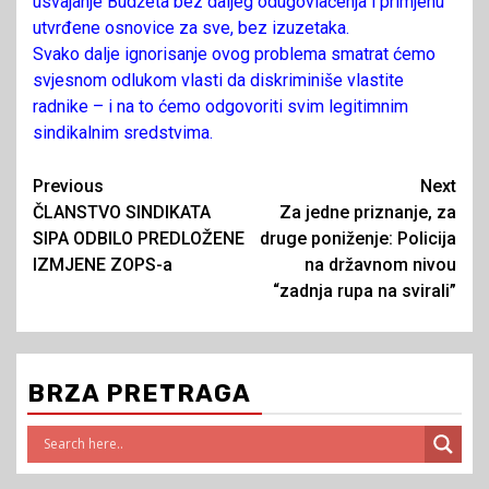
usvajanje Budžeta bez daljeg odugovlačenja i primjenu
utvrđene osnovice za sve, bez izuzetaka.
Svako dalje ignorisanje ovog problema smatrat ćemo
svjesnom odlukom vlasti da diskriminiše vlastite
radnike – i na to ćemo odgovoriti svim legitimnim
sindikalnim sredstvima.
Continue
Previous
Next
ČLANSTVO SINDIKATA
Za jedne priznanje, za
Reading
SIPA ODBILO PREDLOŽENE
druge poniženje: Policija
IZMJENE ZOPS-a
na državnom nivou
“zadnja rupa na svirali”
BRZA PRETRAGA