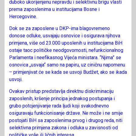
duboko ukorijenjenu nepravdu i selektivnu brigu vlasti
prema zaposlenima u institucijama Bosne i
Hercegovine.
Dok se za zaposlene u DKP-ima blagovremeno
donose odluke, usvajaju osnovice i osigurava njihova
primjena, više od 23.000 uposlenih u institucijama BiH
ostaje taoc političke neodgovornosti, nefunkcionalnog
Parlamenta i neefikasnog Vijeća ministara. “Njima” se
osnovica „usvaja“ samo na papiru, uz ciničnu napomenu
– primjenjivat će se kada se usvoji Budžet, ako se ikada
usvoji.
Ovakav pristup predstavlja direktnu diskriminaciju
zaposlenih, kršenje principa jednakog postupanja i
grubo potcjenjivanje rada ljudi koji svakodnevno
osiguravaju funkcionisanje države. Ne može i ne smije
postojati BiH sa zaposlenima prvog i drugog reda, niti
selektivna primjena zakona i odluka u zavisnosti od
političke volje ili ličnih interesa.