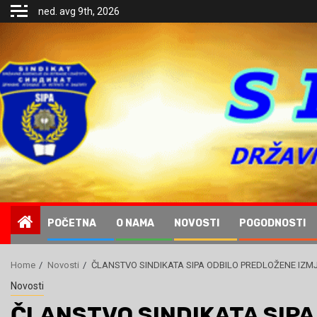
Skip
ned. avg 9th, 2026
to
content
.
POČETNA
O NAMA
NOVOSTI
POGODNOSTI
Home
Novosti
ČLANSTVO SINDIKATA SIPA ODBILO PREDLOŽENE IZM
Novosti
ČLANSTVO SINDIKATA SIP