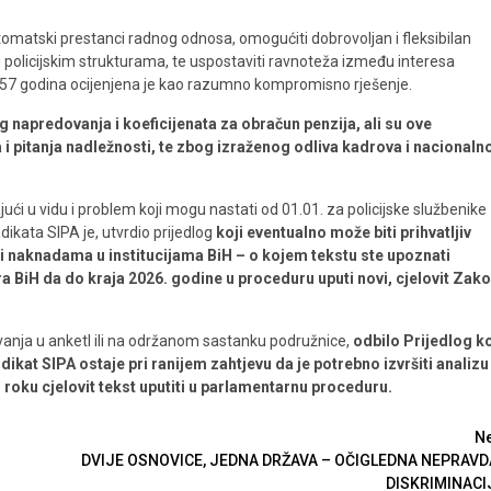
omatski prestanci radnog odnosa, omogućiti dobrovoljan i fleksibilan
 u policijskim strukturama, te uspostaviti ravnoteža između interesa
od 57 godina ocijenjena je kao razumno kompromisno rješenje.
eg napredovanja i koeficijenata za obračun penzija, ali su ove
 pitanja nadležnosti, te zbog izraženog odliva kadrova i nacionaln
i u vidu i problem koji mogu nastati od 01.01. za policijske službenike
ikata SIPA je, utvrdio prijedlog
koji eventualno može biti prihvatljiv
i naknadama u institucijama BiH – o kojem tekstu ste upoznati
ra BiH da do kraja 2026. godine u proceduru uputi novi, cjelovit Zak
avanja u anketI ili na održanom sastanku podružnice,
odbilo Prijedlog ko
ikat SIPA ostaje pri ranijem zahtjevu da je potrebno izvršiti analizu
roku cjelovit tekst uputiti u parlamentarnu proceduru.
Ne
DVIJE OSNOVICE, JEDNA DRŽAVA – OČIGLEDNA NEPRAVDA
DISKRIMINACI