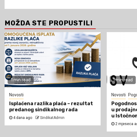
MOŽDA STE PROPUSTILI
1 min read
1 min read
Novosti
Novosti
Pogo
Isplaćena razlika plaća – rezultat
Pogodnost
predanog sindikalnog rada
u prodajn
u Istočno
4 dana ago
SindikatAdmin
2 mjeseca 