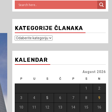
KATEGORIJE ČLANAKA
Kategorije
članaka
KALENDAR
August 2026
P
U
S
Č
P
S
N
1
2
3
4
5
6
7
8
9
10
11
12
13
14
15
16