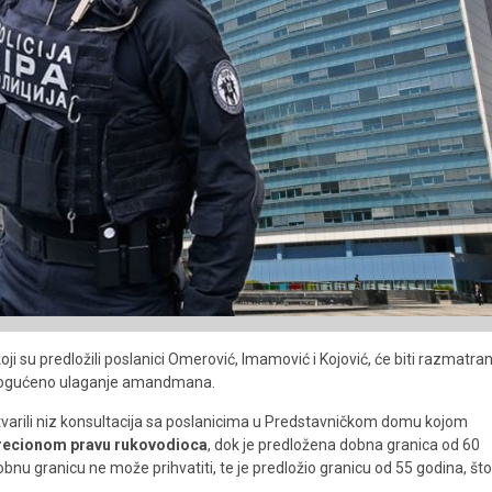
ji su predložili poslanici Omerović, Imamović i Kojović, će biti razmatra
omogućeno ulaganje amandmana.
stvarili niz konsultacija sa poslanicima u Predstavničkom domu kojom
krecionom pravu rukovodioca
, dok je predložena dobna granica od 60
obnu granicu ne može prihvatiti, te je predložio granicu od 55 godina, što
.