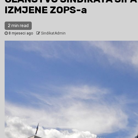
IZMJENE ZOPS-a
2 min read
8 mjeseci ago
SindikatAdmin