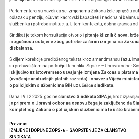
Parlamentarci su naveli da se izmjenama Zakona žele spriječiti aut
odlazak u penziju, očuvati kadrovski kapaciteti i nacionalni balans
službenika i potreba institucija. U tom kontekstu, dobna granica 
Sindikat je tokom konsultacija otvorio i
pitanje kliznih činova, brž
mogućnosti odbijene zbog potrebe za širim izmjenama Zakona i
disbalansa.
S ciljem korekcije predloženog teksta kroz amandmansu fazu, imajuć
sa prebivalištem na području Republike Srpske – Upravni odbor Sind
isključivo uz istovremeno usvajanje izmjena Zakona o platama 
(uvođenje unutrašnjih platnih razreda) i obavezu Vijeća minista
o policijskim službenicima BiH uz učešće sindikata.
Dana 19.12.2025. godine
članstvo Sindikata SIPA je
, kroz izjašnj
je pripremio Upravni odbor na osnovu čega je zaključeno da Sind
kompletnog Zakona o policijskim službenicima te u što kraćem 
Continue
Previous
IZMJENE I DOPUNE ZOPS-a – SAOPŠTENJE ZA ČLANSTVO
Reading
SINDIKATA