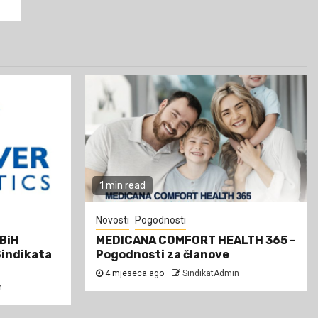
1 min read
Novosti
Pogodnosti
 BiH
MEDICANA COMFORT HEALTH 365 –
Sindikata
Pogodnosti za članove
4 mjeseca ago
SindikatAdmin
n