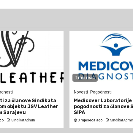
1 min read
dnosti
Novosti
Pogodnosti
i za članove Sindikata
Medicover Laboratorije
om objektu JSV Leather
pogodnosti za članove 
m Sarajevu
SIPA
ago
SindikatAdmin
3 mjeseca ago
SindikatAdmi