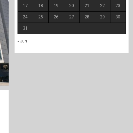
17
18
19
20
21
22
23
24
25
26
27
28
29
30
31
« JUN
n