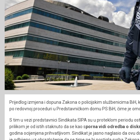
Prijedlog izmjena i dopuna Zakona o policijskim službenicima BiH, ko
po redovnoj proceduri u Predstavničkom domu PS BiH, čime je 
S tim u vezi predstavnici Sindikata SIPA su u proteklom periodu o
prilikom je od istih staknuto da se kao s
porna vidi odredba o dis
godina ocijenjena prihvatljivom. Sindikat je jasno naglasio da ovu d
je odbijeno uz obrazloženje da se time ne bi postigla svrha Zakona