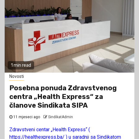
1 min read
Novosti
Posebna ponuda Zdravstvenog
centra „Health Express“ za
članove Sindikata SIPA
11 mjeseci ago
SindikatAdmin
Zdravstveni centar „Health Express“ (
https://healthexpress.ba/ ) u saradnji sa Sindikatom