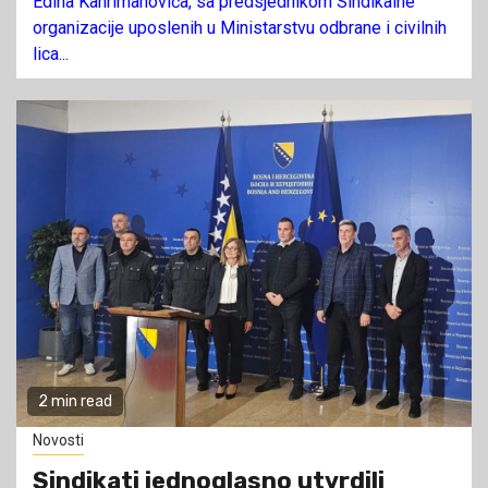
Edina Kahrimanovića, sa predsjednikom Sindikalne
organizacije uposlenih u Ministarstvu odbrane i civilnih
lica...
2 min read
Novosti
Sindikati jednoglasno utvrdili