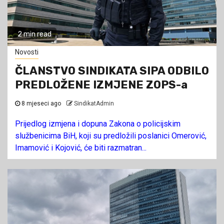
2 min read
Novosti
ČLANSTVO SINDIKATA SIPA ODBILO
PREDLOŽENE IZMJENE ZOPS-a
8 mjeseci ago
SindikatAdmin
Prijedlog izmjena i dopuna Zakona o policijskim
službenicima BiH, koji su predložili poslanici Omerović,
Imamović i Kojović, će biti razmatran...