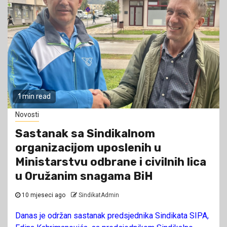
1 min read
Novosti
Sastanak sa Sindikalnom
organizacijom uposlenih u
Ministarstvu odbrane i civilnih lica
u Oružanim snagama BiH
10 mjeseci ago
SindikatAdmin
Danas je održan sastanak predsjednika Sindikata SIPA,