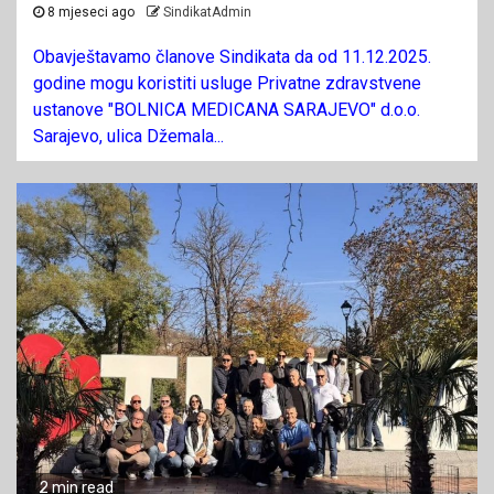
8 mjeseci ago
SindikatAdmin
Obavještavamo članove Sindikata da od 11.12.2025.
godine mogu koristiti usluge Privatne zdravstvene
ustanove "BOLNICA MEDICANA SARAJEVO" d.o.o.
Sarajevo, ulica Džemala...
2 min read