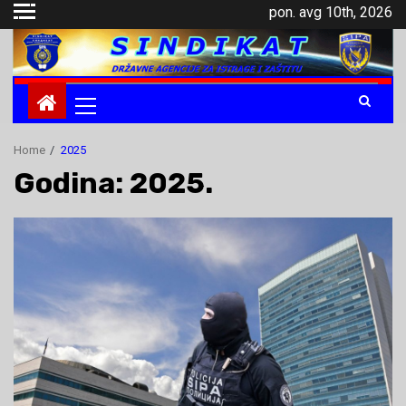
Skip
pon. avg 10th, 2026
to
content
Primary
Menu
Home
2025
Godina: 2025.
.