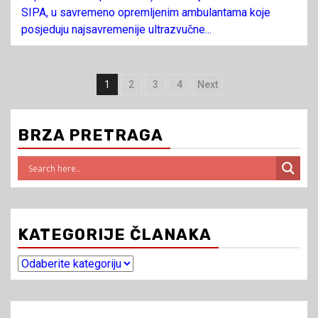
SIPA, u savremeno opremljenim ambulantama koje
posjeduju najsavremenije ultrazvučne...
Navigacija
1
2
3
4
Next
člancima
BRZA PRETRAGA
KATEGORIJE ČLANAKA
Kategorije
članaka