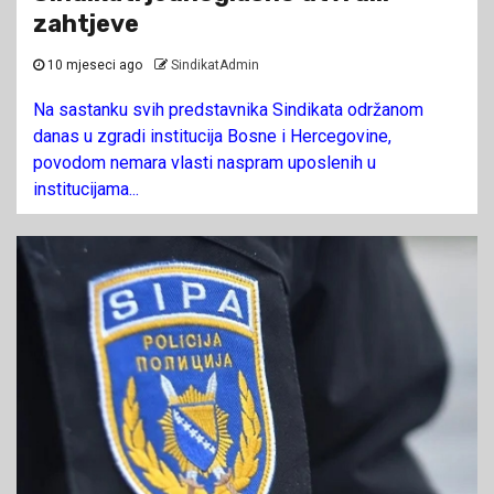
zahtjeve
10 mjeseci ago
SindikatAdmin
Na sastanku svih predstavnika Sindikata održanom
danas u zgradi institucija Bosne i Hercegovine,
povodom nemara vlasti naspram uposlenih u
institucijama...