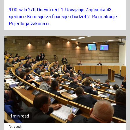
9:00 sala 2/II Dnevni red: 1. Usvajanje Zapisnika 43.
sjednice Komisije za finansije i budžet 2. Razmatranje
Prijedloga zakona o...
1 min read
Novosti