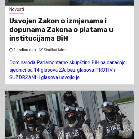
Novosti
Usvojen Zakon o izmjenama i
dopunama Zakona o platama u
institucijama BiH
9 godina ago
SindikatAdmin
Dom naroda Parlamentarne skupštine BiH na današnjoj
sjednici sa 14 glasova ZA, bez glasova PROTIV i
SUZDRŽANIH glasova usvojio je...