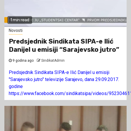
1 min read
Novosti
Predsjednik Sindikata SIPA-e Ilić
Danijel u emisiji “Sarajevsko jutro”
9 godina ago
SindikatAdmin
Predsjednik Sindikata SIPA-e Ilić Danijel u emisiji
"Sarajevsko jutro" televizije Sarajevo, dana 29.09.2017.
godine
https://www.facebook.com/sindikatsipa/videos/9523046