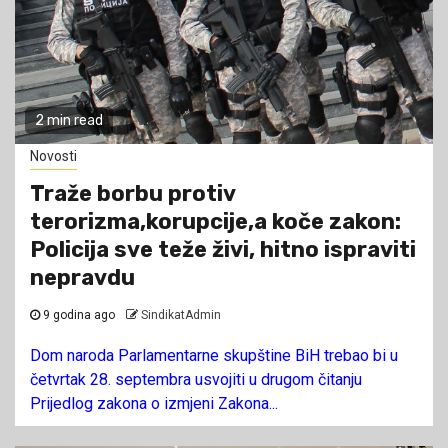
2 min read
Novosti
Traže borbu protiv
terorizma,korupcije,a koče zakon:
Policija sve teže živi, hitno ispraviti
nepravdu
9 godina ago
SindikatAdmin
Dom naroda Parlamentarne skupštine BiH trebao bi u
četvrtak 28. septembra usvojiti u drugom čitanju
Prijedlog zakona o izmjeni Zakona...