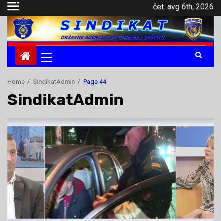
Skip
čet. avg 6th, 2026
to
content
Primary
Menu
Home
SindikatAdmin
Page 44
SindikatAdmin
.