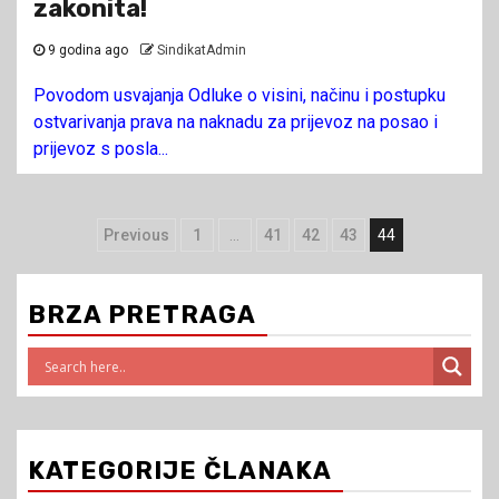
zakonita!
9 godina ago
SindikatAdmin
Povodom usvajanja Odluke o visini, načinu i postupku
ostvarivanja prava na naknadu za prijevoz na posao i
prijevoz s posla...
Navigacija
Previous
1
…
41
42
43
44
člancima
BRZA PRETRAGA
KATEGORIJE ČLANAKA