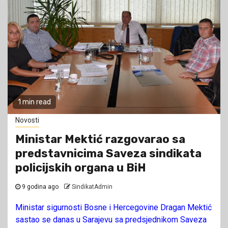
1 min read
Novosti
Ministar Mektić razgovarao sa
predstavnicima Saveza sindikata
policijskih organa u BiH
9 godina ago
SindikatAdmin
Ministar sigurnosti Bosne i Hercegovine Dragan Mektić
sastao se danas u Sarajevu sa predsjednikom Saveza