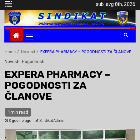
Skip
sub. avg 8th, 2026
to
content
Primary
Menu
Home
Novosti
EXPERA PHARMACY – POGODNOSTI ZA ČLANOVE
Novosti
Pogodnosti
.
EXPERA PHARMACY –
POGODNOSTI ZA
ČLANOVE
1 min read
3 godine ago
SindikatAdmin