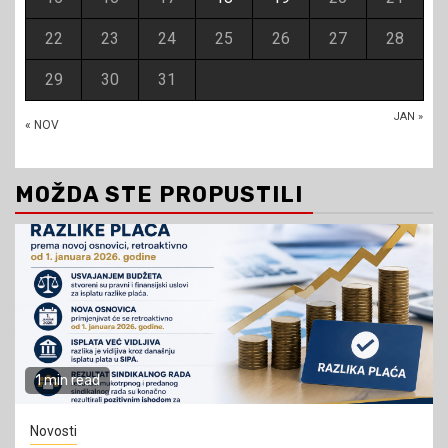
22
23
24
25
26
27
28
29
30
31
JAN »
« NOV
MOŽDA STE PROPUSTILI
1 min read
Novosti