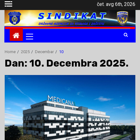
Skip
čet. avg 6th, 2026
to
content
Primary
Menu
Home
2025
Decembar
10
Dan: 10. Decembra 2025.
.