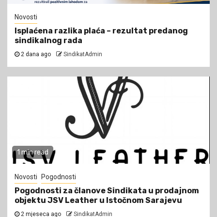
Novosti
Isplaćena razlika plaća – rezultat predanog
sindikalnog rada
2 dana ago
SindikatAdmin
1 min read
Novosti
Pogodnosti
Pogodnosti za članove Sindikata u prodajnom
objektu JSV Leather u Istočnom Sarajevu
2 mjeseca ago
SindikatAdmin