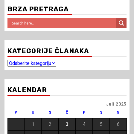
BRZA PRETRAGA
KATEGORIJE ČLANAKA
Kategorije
članaka
KALENDAR
Juli 2025
P
U
S
Č
P
S
N
1
2
3
4
5
6