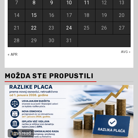
7
8
9
10
11
12
13
14
15
16
17
18
19
20
21
22
23
24
25
26
27
28
29
30
31
AVG »
« APR
MOŽDA STE PROPUSTILI
1 min read