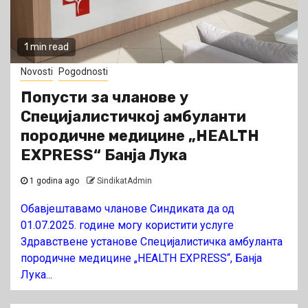
1 min read
Novosti
Pogodnosti
Попусти за чланове у
Специјалистичкој амбуланти
породичне медицине „HEALTH
EXPRESS“ Банја Лука
1 godina ago
SindikatAdmin
Обавјештавамо чланове Синдиката да од
01.07.2025. године могу користити услуге
Здравствене установе Специјалистичка амбуланта
породичне медицине „HEALTH EXPRESS“, Банја
Лука...