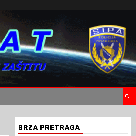
BRZA PRETRAGA