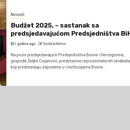
Novosti
Budžet 2025, – sastanak sa
predsjedavajućom Predsjedništva Bi
1 godina ago
SindikatAdmin
Na poziv predsjedavajuće Predsjedništva Bosne i Hercegovine,
gospođe Željke Cvijanović, predstavnici reprezentativnih sindikat
koji predstavljaju zaposlene u i institucijama Bosne...