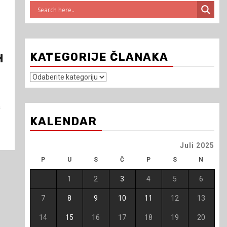
KATEGORIJE ČLANAKA
H
Kategorije
članaka
a
KALENDAR
Juli 2025
P
U
S
Č
P
S
N
1
2
3
4
5
6
7
8
9
10
11
12
13
14
15
16
17
18
19
20