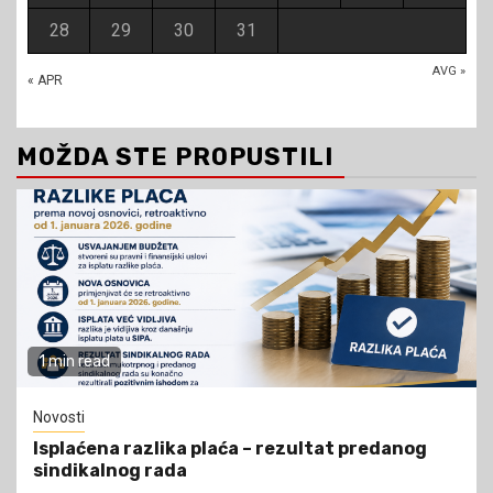
28
29
30
31
AVG »
« APR
MOŽDA STE PROPUSTILI
1 min read
Novosti
Isplaćena razlika plaća – rezultat predanog
sindikalnog rada