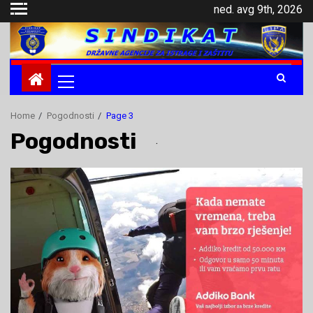
Skip
ned. avg 9th, 2026
to
content
Primary
Menu
Home
Pogodnosti
Page 3
Pogodnosti
.