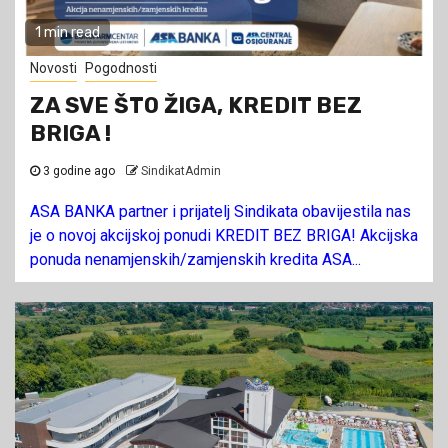
1 min read
Novosti
Pogodnosti
ZA SVE ŠTO ŽIGA, KREDIT BEZ
BRIGA !
3 godine ago
SindikatAdmin
ASA BANKA partner i prijatelj Sindikata obavijestila nas
je o novoj akcijskoj ponudi KREDIT BEZ BRIGA! Akcijska
ponuda nenamjenskih/zamjenskih kredita ASA...