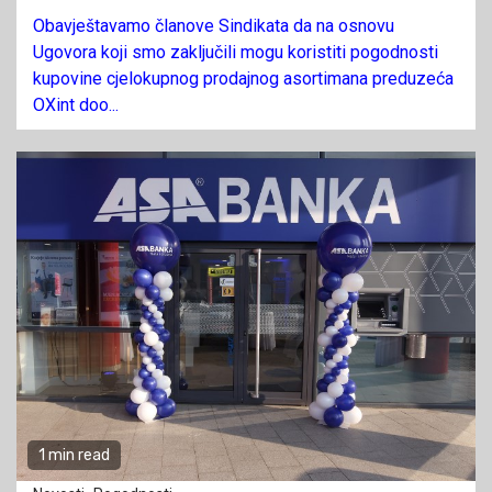
Obavještavamo članove Sindikata da na osnovu
Ugovora koji smo zaključili mogu koristiti pogodnosti
kupovine cjelokupnog prodajnog asortimana preduzeća
OXint doo...
1 min read