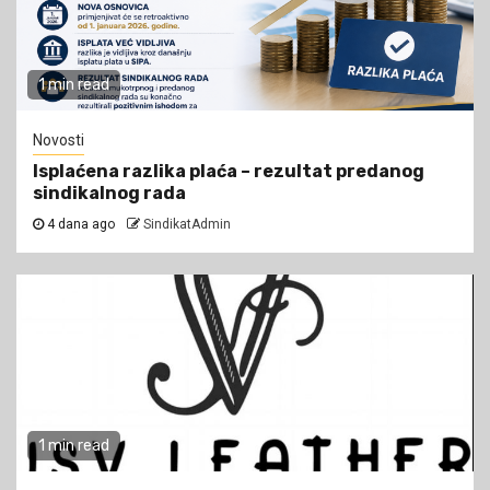
1 min read
Novosti
Isplaćena razlika plaća – rezultat predanog
sindikalnog rada
4 dana ago
SindikatAdmin
1 min read