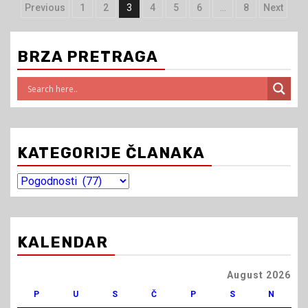
Navigacija
Previous
1
2
3
4
5
6
…
8
Next
člancima
BRZA PRETRAGA
KATEGORIJE ČLANAKA
Kategorije
članaka
KALENDAR
August 2026
P
U
S
Č
P
S
N